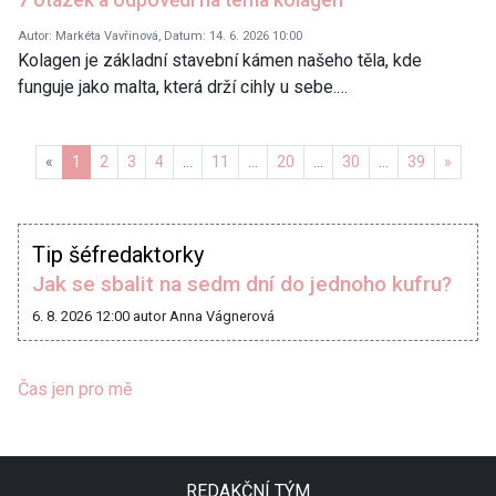
Autor: Markéta Vavřinová, Datum: 14. 6. 2026 10:00
Kolagen je základní stavební kámen našeho těla, kde
funguje jako malta, která drží cihly u sebe.…
Předchozí
Další
«
1
2
3
4
…
11
…
20
…
30
…
39
»
Tip šéfredaktorky
Jak se sbalit na sedm dní do jednoho kufru?
6. 8. 2026 12:00
autor Anna Vágnerová
Čas jen pro mě
REDAKČNÍ TÝM