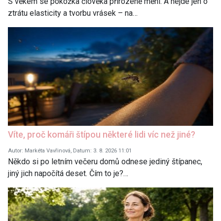
S věkem se pokožka člověka přirozeně mění. A nejde jen o
ztrátu elasticity a tvorbu vrásek – na…
Víte, proč komáři štípou některé lidi víc než jiné?
Autor: Markéta Vavřinová, Datum: 3. 8. 2026 11:01
Někdo si po letním večeru domů odnese jediný štípanec,
jiný jich napočítá deset. Čím to je?…