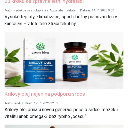
20 kroků ke správné letní hydrataci
Autor: redakce ve spolupráci s AquaLife Institutem, Datum: 14. 7. 2026 9:00
Vysoké teploty, klimatizace, sport i běžný pracovní den v
kanceláři – v létě tělo ztrácí tekutiny…
Krilový olej nejen na podporu srdce
Autor: -red-, Datum: 12. 7. 2026 12:01
Krilový olej přináší novou generaci péče o srdce, mozek i
vitalitu aneb omega-3 bez rybího „ocasu“.