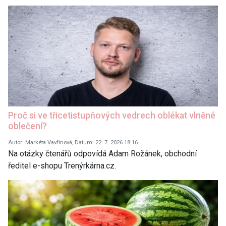
Proč si ve třicetistupňových vedrech oblékat vlněné
oblečení?
Autor: Markéta Vavřinová, Datum: 22. 7. 2026 18:16
Na otázky čtenářů odpovídá Adam Rožánek, obchodní
ředitel e-shopu Trenýrkárna.cz.