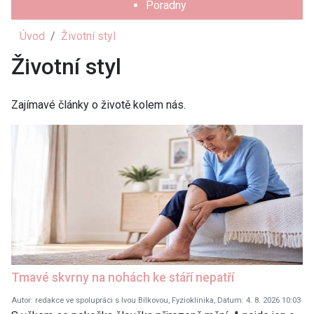
Poradny
Úvod
Životní styl
Životní styl
Zajímavé články o životě kolem nás.
Tmavé skvrny na nohách ke stáří nepatří
Autor: redakce ve spolupráci s Ivou Bílkovou, Fyzioklinika, Datum: 4. 8. 2026 10:03