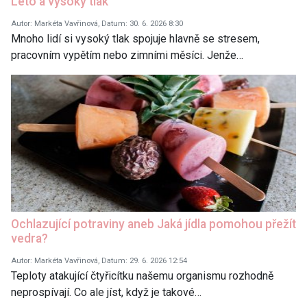
Léto a vysoký tlak
Autor: Markéta Vavřinová, Datum: 30. 6. 2026 8:30
Mnoho lidí si vysoký tlak spojuje hlavně se stresem,
pracovním vypětím nebo zimními měsíci. Jenže…
Ochlazující potraviny aneb Jaká jídla pomohou přežít
vedra?
Autor: Markéta Vavřinová, Datum: 29. 6. 2026 12:54
Teploty atakující čtyřicítku našemu organismu rozhodně
neprospívají. Co ale jíst, když je takové…