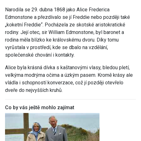
Narodila se 29. dubna 1868 jako Alice Frederica
Edmonstone a přezdívalo se jí Freddie nebo později také
„koketní Freddie“. Pocházela ze skotské aristokratické
rodiny. Její otec, sir William Edmonstone, byl baronet a
rodina měla blízko ke královskému dvoru. Díky tomu
vyrůstala v prostředí, kde se dbalo na vzdělání,
společenské chování i kontakty.
Alice byla krásná dívka s kaštanovými vlasy, bledou pletí,
velkýma modrýma očima a úzkým pasem. Kromě krásy ale
vládla i schopností konverzace, což jí později otevřelo
dveře do nejvyšších kruhů.
Co by vás ještě mohlo zajímat