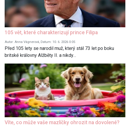
105 vět, které charakterizují prince Filipa
Autor: Anna Vágnerová, Datum: 10. 6. 2026 0:05
Před 105 lety se narodil muž, který stál 73 let po boku
britské královny Alžběty II. a nikdy…
Víte, co může vaše mazlíčky ohrozit na dovolené?