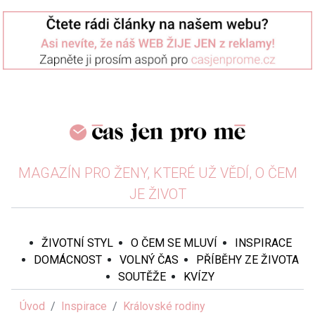
MAGAZÍN PRO ŽENY, KTERÉ UŽ VĚDÍ, O ČEM
JE ŽIVOT
ŽIVOTNÍ STYL
O ČEM SE MLUVÍ
INSPIRACE
DOMÁCNOST
VOLNÝ ČAS
PŘÍBĚHY ZE ŽIVOTA
SOUTĚŽE
KVÍZY
Úvod
Inspirace
Královské rodiny