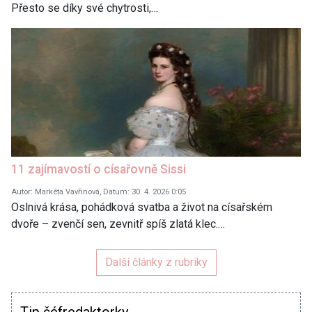
Přesto se díky své chytrosti,…
11 zajímavostí o císařovně Sissi
Autor: Markéta Vavřinová, Datum: 30. 4. 2026 0:05
Oslnivá krása, pohádková svatba a život na císařském
dvoře – zvenčí sen, zevnitř spíš zlatá klec.…
Další články z rubriky