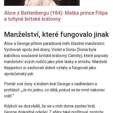
Alice z Battenbergu (†84): Matka prince Filipa
a tchyně britské královny
Manželství, které fungovalo jinak
Alice a George přitom paradoxně měli šťastné manželství.
Vychovali spolu dvě dcery, Violet a Soniu (Sonia byla
babičkou současné britské královny Camilly), které popsaly
manželství svých rodičů jako plné lásky a smíchu. Manželé
Keppelovi si zachovali dobré vztahy a fungovali jako
společenský pár.
Poměr své ženy s králem bral George s nadhledem a
prohlásil:
„Je mi jedno, co dělá, pokud se ke mně nakonec
vrátí.“
Kdykoli se dozvěděl, že se u nich doma zastaví král,
George diskrétně odešel. Z aféry také profitoval, protože