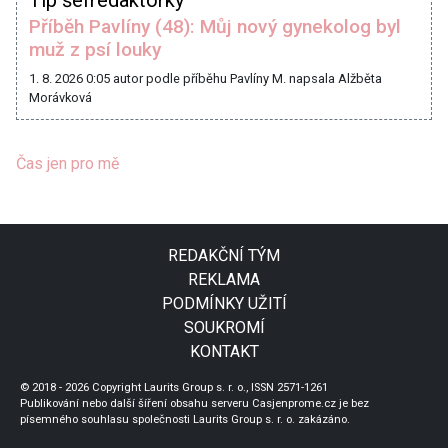
Tip šéfredaktorky
Příběh Pavlíny (48): Můj nový gynekolog byl
muž z psí louky
1. 8. 2026 0:05
autor podle příběhu Pavlíny M. napsala Alžběta
Morávková
Čas jen pro mě
REDAKČNÍ TÝM
REKLAMA
PODMÍNKY UŽITÍ
SOUKROMÍ
KONTAKT
© 2018 - 2026 Copyright Laurits Group s. r. o., ISSN 2571-1261
Publikování nebo další šíření obsahu serveru Casjenprome.cz je bez
písemného souhlasu společnosti Laurits Group s. r. o. zakázáno.