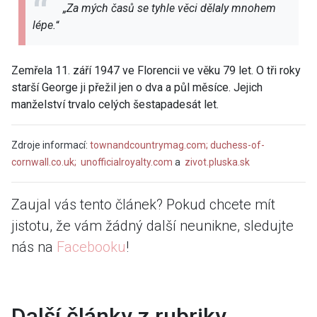
„Za mých časů se tyhle věci dělaly mnohem
lépe.
“
Zemřela 11. září 1947 ve Florencii ve věku 79 let. O tři roky
starší
George ji přežil jen o dva a půl měsíce. Jejich
manželství trvalo celých šestapadesát let.
Zdroje informací:
townandcountrymag.com;
duchess-of-
cornwall.co.uk;
unofficialroyalty.com
a
zivot.pluska.sk
Zaujal vás tento článek? Pokud chcete mít
jistotu, že vám žádný další neunikne, sledujte
nás na
Facebooku
!
Další články z rubriky