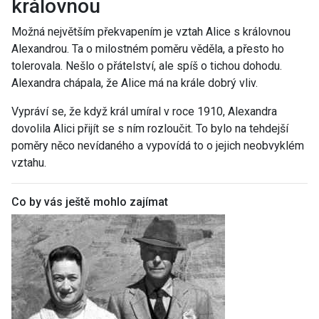
královnou
Možná největším překvapením je vztah Alice s královnou
Alexandrou. Ta o milostném poměru věděla, a přesto ho
tolerovala. Nešlo o přátelství, ale spíš o tichou dohodu.
Alexandra chápala, že Alice má na krále dobrý vliv.
Vypráví se, že když král umíral v roce 1910, Alexandra
dovolila Alici přijít se s ním rozloučit. To bylo na tehdejší
poměry něco nevídaného a vypovídá to o jejich neobvyklém
vztahu.
Co by vás ještě mohlo zajímat