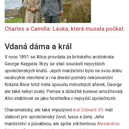
Charles a Camilla: Láska, která musela počkat
Vdaná dáma a král
V roce 1891 se Alice provdala za britského aristokrata
George Keppela
. Brzy se stali součástí nejvyšších
společenských kruhů. Jejich manželství bylo na svou dobu
neobvykle otevřené a i na dnešní poměry nekonvenční.
Krásná Alice totiž měla spoustu milostných aférek, George
ale také nebyl svatý. Peníze a důležité konexe umožňovaly
Alici etablovat se jako hostitelka v nejvyšší společnosti.
Charismatický, ale také impulzivní
král
Edward VII
. měl
slabost pro společenský život, luxus a ženy. Jeho
manželství s půvabnou, ale spíše zdrženlivou
Alexandrou