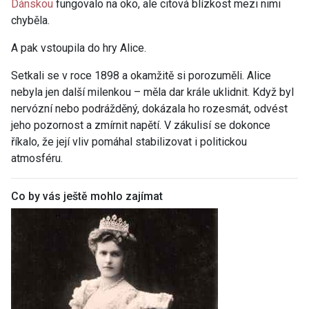
Dánskou
fungovalo na oko, ale citová blízkost mezi nimi
chyběla.
A pak vstoupila do hry Alice.
Setkali se v roce 1898 a okamžitě si porozuměli. Alice
nebyla jen další milenkou – měla dar krále uklidnit. Když byl
nervózní nebo podrážděný, dokázala ho rozesmát, odvést
jeho pozornost a zmírnit napětí. V zákulisí se dokonce
říkalo, že její vliv pomáhal stabilizovat i politickou
atmosféru.
Co by vás ještě mohlo zajímat