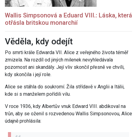
Wallis Simpsonová a Eduard VIII.: Láska, která
otřásla britskou monarchií
Věděla, kdy odejít
Po smrti krále Edwarda VII. Alice z veřejného života téměř
zmizela. Na rozdíl od jiných milenek nevyhledávala
pozornost ani skandály. Její vliv skončil přesně ve chvíli,
kdy skončila i její role.
Alice se stáhla do soukromí. Žila střídavě v Anglii a Itálii,
kde si s manželem pořídili vilu.
V roce 1936, kdy Albertův vnuk Edward VIII. abdikoval na
trůn, aby se oženil s rozvedenou Wallis Simpsonovou, Alice
údajně prohlásila: