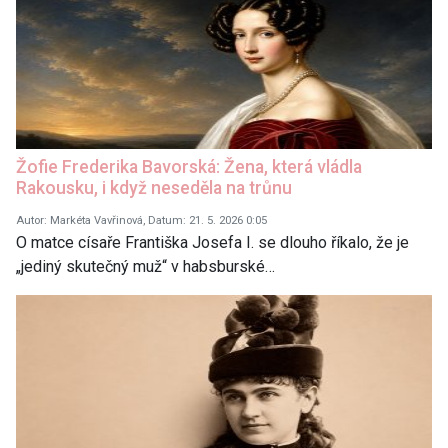
Žofie Frederika Bavorská: Žena, která vládla
Rakousku, i když neseděla na trůnu
Autor: Markéta Vavřinová, Datum: 21. 5. 2026 0:05
O matce císaře Františka Josefa I. se dlouho říkalo, že je
„jediný skutečný muž“ v habsburské…