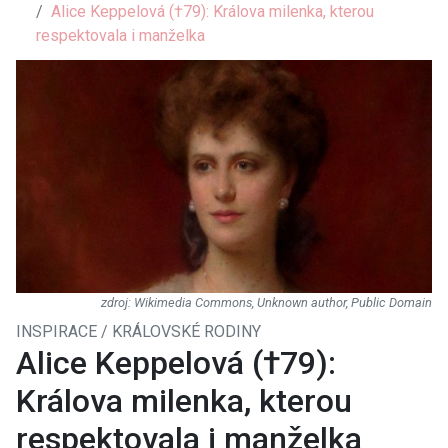
Alice Keppelová (†79): Králova milenka, kterou
respektovala i manželka
Wikimedia Commons, Unknown author, Public Domain
INSPIRACE / KRÁLOVSKÉ RODINY
Alice Keppelová (†79):
Králova milenka, kterou
respektovala i manželka