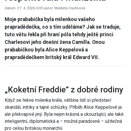
datum: 27. 4. 2026 0:05
autor: Markéta Vavřinová
Moje prababička byla milenkou vašeho
prapradědečka, co s tím uděláme? Jak se traduje,
tuto větu řekla při hraní póla tehdy ještě princi
Charlesovi jeho dnešní žena Camilla. Onou
prababičkou byla Alice Keppelová a
prapradědečkem britský král Edward VII.
„Koketní Freddie“ z dobré rodiny
Když se řekne milenka krále, většina lidí si představí
skandál, intriky a tajné schůzky. Příběh
Alice Keppelové
je
ale překvapivě jiný. Byla nejen krásná a okouzlující, ale také
inteligentní, diplomatická a – možná paradoxně – užitečná
pro celou britskou monarchii.