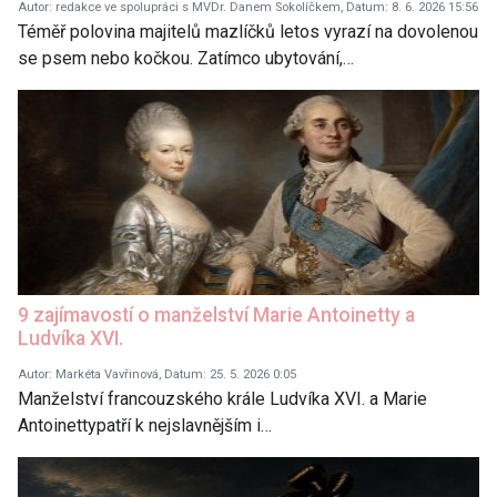
Autor: redakce ve spolupráci s MVDr. Danem Sokolíčkem, Datum: 8. 6. 2026 15:56
Téměř polovina majitelů mazlíčků letos vyrazí na dovolenou
se psem nebo kočkou. Zatímco ubytování,…
9 zajímavostí o manželství Marie Antoinetty a
Ludvíka XVI.
Autor: Markéta Vavřinová, Datum: 25. 5. 2026 0:05
Manželství francouzského krále Ludvíka XVI. a Marie
Antoinettypatří k nejslavnějším i…