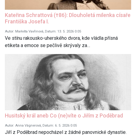
Kateřina Schrattová (†86): Dlouholetá milenka císaře
Františka Josefa I.
Autor: Markéta Vavřinová, Datum: 13. 5. 2026 0:05
Ve stínu rakousko-uherského dvora, kde vládla přísná
etiketa a emoce se pečlivě skrývaly za…
Husitský král aneb Co (ne)víte o Jiřím z Poděbrad
Autor: Anna Vágnerová, Datum: 6. 5. 2026 0:05
Jiří z Poděbrad nepocházel z žádné panovnické dynastie.