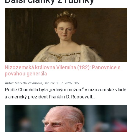
Nizozemská královna Vilemína (†82): Panovnice s
povahou generála
Autor: Markéta Vavřinová, Datum: 30. 7. 2026 0:05
Podle Churchilla byla „jediným mužem“ v nizozemské vládě
a americký prezident Franklin D. Roosevelt…